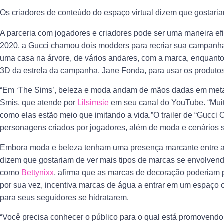
Os criadores de conteúdo do espaço virtual dizem que gostari
A parceria com jogadores e criadores pode ser uma maneira e
2020, a Gucci chamou dois modders para recriar sua campanha
uma casa na árvore, de vários andares, com a marca, enquanto
3D da estrela da campanha, Jane Fonda, para usar os produtos
“Em ‘The Sims’, beleza e moda andam de mãos dadas em metade
Smis, que atende por
Lilsimsie
em seu canal do YouTube. “Muit
como elas estão meio que imitando a vida.”O trailer de “Gucci 
personagens criados por jogadores, além de moda e cenários s
Embora moda e beleza tenham uma presença marcante entre as
dizem que gostariam de ver mais tipos de marcas se envolvend
como
Bettynixx
, afirma que as marcas de decoração poderiam p
por sua vez, incentiva marcas de água a entrar em um espaço 
para seus seguidores se hidratarem.
“Você precisa conhecer o público para o qual está promovendo p