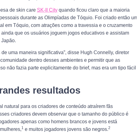
nesa de skin care
SK-II City
quando ficou claro que a maioria
 pessoais durante as Olimpíadas de Tóquio. Foi criado então u
real em Tóquio, com atrações como a travessia e o cruzamento
e ainda que os usuários joguem jogos educativos e assistam
o Japão.
e uma maneira significativa”, disse Hugh Connelly, diretor
 comunidade dentro desses ambientes e permitir que as
 não fazia parte explicitamente do brief, mas era um tipo fácil
grandes resultados
 natural para os criadores de conteúdo atraírem fãs
sses criadores devem observar que o tamanho do público é
e jogadores apenas como homens brancos e jovens está
1
2
 mulheres,
e muitos jogadores jovens são negros.