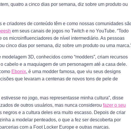
tem, quatro a cinco dias por semana, diz sobre um produto ou
rs e criadores de conteúdo têm e como nossas comunidades sã
peesh
em seus canais de jogos no Twitch e no YouTube. “Todo
os microinfluenciadores de nível intermediário. As pessoas
 ou cinco dias por semana, diz sobre um produto ou uma marca.
de modelagem 3D, conhecidos como “modders”, criam recursos
 o cabelo e a maquiagem de um personagem até a casa dele.
” como
Ebonix
, é uma modder famosa, que viu seus designs
decisões que levaram a centenas de novos tons de pele de
estivesse no jogo, mas representasse minha cultura”, disse
izados de outros usuários, mas nunca considerou
fazer o seu
 negros e a cultura deles era muito escasso. Depois de criar
inha a modelar penteados, o que a fez ser descoberta por
parcerias com a Foot Locker Europe e outras marcas.