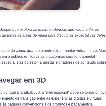
h Google que explora as macrotendências que vão moldar os
de todas as áreas de mídia para discutir as expectativas deles
questão de como, quando e onde experimentar virtualmente. Mas
ajem o público em todas as plataformas será fundamental
specialistas do setor, analistas e criadores de conteúdo sobr
navegar em 3D
n virtual BrandLab360, a “web espacial” pode se tornar o nov
emento de transição entre as experiências digitais e virtuais
s às páginas convencionais de produtos e pagamentos.