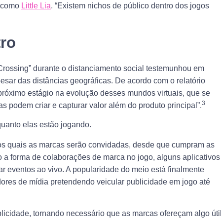
a como
Little Lia
. “Existem nichos de público dentro dos jogos
ro
 Crossing” durante o distanciamento social testemunhou em
sar das distâncias geográficas. De acordo com o relatório
próximo estágio na evolução desses mundos virtuais, que se
3
s podem criar e capturar valor além do produto principal”.
uanto elas estão jogando.
a os quais as marcas serão convidadas, desde que cumpram as
o a forma de colaborações de marca no jogo, alguns aplicativos
ar eventos ao vivo. A popularidade do meio está finalmente
es de mídia pretendendo veicular publicidade em jogo até
icidade, tornando necessário que as marcas ofereçam algo úti