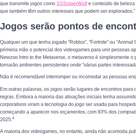
que transmite jogos como
SSSniperWolf
e conteúdo de belez
que também têm outros interesses que podem ser explorados.”
Jogos serão pontos de encont
Qualquer um que tenha jogado “Roblox”, “Fortnite” ou “Animal
primeira mão o potencial dos videogames para unir pessoas ape
Newzoo Intro to the Metaverse, o metaverso é simplesmente o 
tornarão ambientes persistentes onde “várias partes interessada
Não é recomendável interromper ou incomodar as pessoas enq
Em outras palavras, os jogos serão lugares de encontros par
regras. Embora a maioria das ativações iniciais tenha assumid
corporativos viram a tecnologia do jogo ser usada para hosped
começando a aparecer nos orçamentos, com 93% dos comprador
4
2025.
A maioria dos videogames, no entanto, ainda não acomoda publ